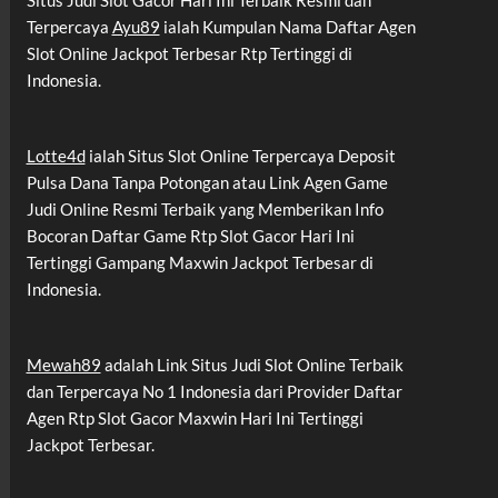
Situs Judi Slot Gacor Hari Ini Terbaik Resmi dan
Terpercaya
Ayu89
ialah Kumpulan Nama Daftar Agen
Slot Online Jackpot Terbesar Rtp Tertinggi di
Indonesia.
Lotte4d
ialah Situs Slot Online Terpercaya Deposit
Pulsa Dana Tanpa Potongan atau Link Agen Game
Judi Online Resmi Terbaik yang Memberikan Info
Bocoran Daftar Game Rtp Slot Gacor Hari Ini
Tertinggi Gampang Maxwin Jackpot Terbesar di
Indonesia.
Mewah89
adalah Link Situs Judi Slot Online Terbaik
dan Terpercaya No 1 Indonesia dari Provider Daftar
Agen Rtp Slot Gacor Maxwin Hari Ini Tertinggi
Jackpot Terbesar.