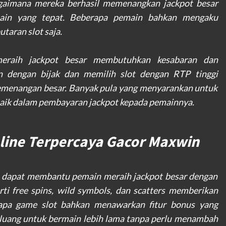
agaimana mereka berhasil memenangkan jackpot besar
main yang tepat. Beberapa pemain bahkan mengaku
taran slot saja.
eraih jackpot besar membutuhkan kesabaran dan
n dengan bijak dan memilih slot dengan RTP tinggi
kemenangan besar. Banyak pula yang menyarankan untuk
aik dalam pembayaran jackpot kepada pemainnya.
nline Terpercaya Gacor Maxwin
ya dapat membantu pemain meraih jackpot besar dengan
rti free spins, wild symbols, dan scatters memberikan
apa game slot bahkan menawarkan fitur bonus yang
uang untuk bermain lebih lama tanpa perlu menambah