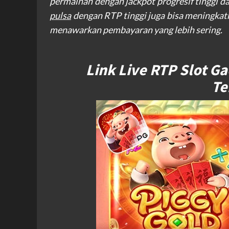
permainan dengan jackpot progresif tinggi d
pulsa
dengan RTP tinggi juga bisa meningkat
menawarkan pembayaran yang lebih sering.
Link Live RTP Slot Ga
Te