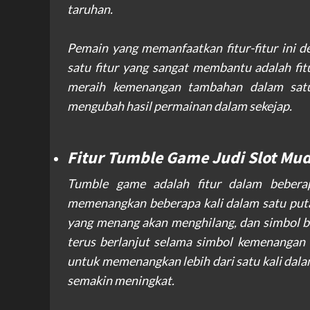
taruhan.
Pemain yang memanfaatkan fitur-fitur ini d
satu fitur yang sangat membantu adalah f
meraih kemenangan tambahan dalam satu 
mengubah hasil permainan dalam sekejap.
Fitur Tumble Game Judi Slot M
Tumble game adalah fitur dalam beber
memenangkan beberapa kali dalam satu puta
yang menang akan menghilang, dan simbol b
terus berlanjut selama simbol kemenangan
untuk memenangkan lebih dari satu kali dala
semakin meningkat.