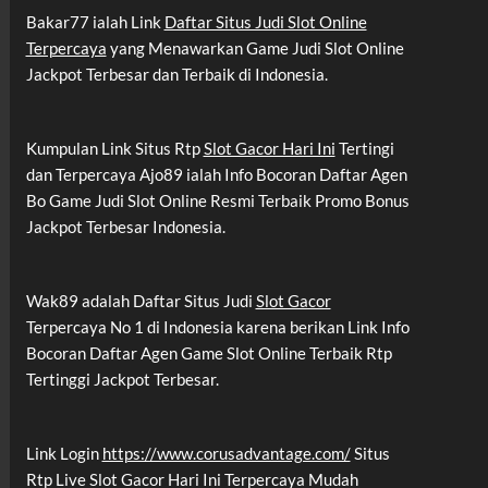
Bakar77 ialah Link
Daftar Situs Judi Slot Online
Terpercaya
yang Menawarkan Game Judi Slot Online
Jackpot Terbesar dan Terbaik di Indonesia.
Kumpulan Link Situs Rtp
Slot Gacor Hari Ini
Tertingi
dan Terpercaya Ajo89 ialah Info Bocoran Daftar Agen
Bo Game Judi Slot Online Resmi Terbaik Promo Bonus
Jackpot Terbesar Indonesia.
Wak89 adalah Daftar Situs Judi
Slot Gacor
Terpercaya No 1 di Indonesia karena berikan Link Info
Bocoran Daftar Agen Game Slot Online Terbaik Rtp
Tertinggi Jackpot Terbesar.
Link Login
https://www.corusadvantage.com/
Situs
Rtp Live Slot Gacor Hari Ini Terpercaya Mudah