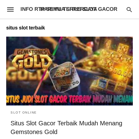
INFO RTP SEMUA SITUS SLOT GACOR HARI INI TERPERCAYA
situs slot terbaik
SLOT ONLINE
Situs Slot Gacor Terbaik Mudah Menang
Gemstones Gold