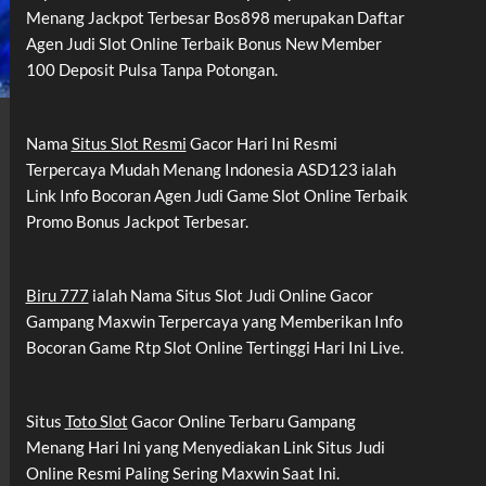
Menang Jackpot Terbesar Bos898 merupakan Daftar
Agen Judi Slot Online Terbaik Bonus New Member
100 Deposit Pulsa Tanpa Potongan.
Nama
Situs Slot Resmi
Gacor Hari Ini Resmi
Terpercaya Mudah Menang Indonesia ASD123 ialah
Link Info Bocoran Agen Judi Game Slot Online Terbaik
Promo Bonus Jackpot Terbesar.
Biru 777
ialah Nama Situs Slot Judi Online Gacor
Gampang Maxwin Terpercaya yang Memberikan Info
Bocoran Game Rtp Slot Online Tertinggi Hari Ini Live.
Situs
Toto Slot
Gacor Online Terbaru Gampang
Menang Hari Ini yang Menyediakan Link Situs Judi
Online Resmi Paling Sering Maxwin Saat Ini.