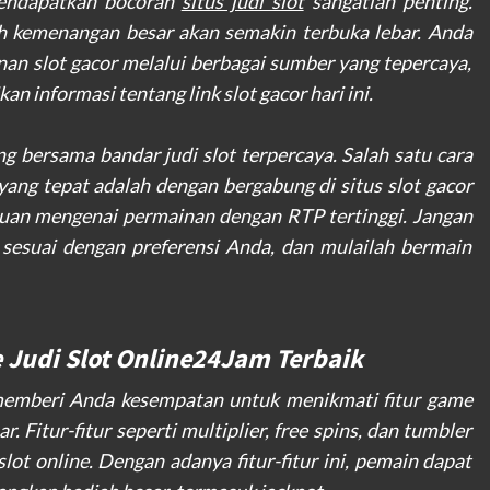
endapatkan bocoran
situs judi slot
sangatlah penting.
h kemenangan besar akan semakin terbuka lebar. Anda
an slot gacor melalui berbagai sumber yang tepercaya,
n informasi tentang link slot gacor hari ini.
g bersama bandar judi slot terpercaya. Salah satu cara
ng tepat adalah dengan bergabung di situs slot gacor
uan mengenai permainan dengan RTP tertinggi. Jangan
g sesuai dengan preferensi Anda, dan mulailah bermain
Judi Slot Online24Jam Terbaik
memberi Anda kesempatan untuk menikmati fitur game
. Fitur-fitur seperti multiplier, free spins, dan tumbler
ot online. Dengan adanya fitur-fitur ini, pemain dapat