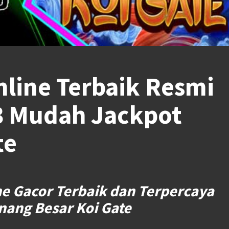
Online Terbaik Resmi
3 Mudah Jackpot
te
ne Gacor Terbaik dan Terpercaya
ang Besar Koi Gate