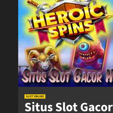
SLOT ONLINE
Situs Slot Gaco