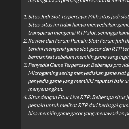
meningkatkan peluang mereka untuk memenan
Situs Judi Slot Terpercaya: Pilih situs judi sl
Situs-situs ini tidak hanya menyediakan game
transparan mengenai RTP slot, sehingga kam
Review dan Forum Pemain Slot: Forum judi da
terkini mengenai game slot gacor dan RTP ter
bermanfaat sebelum memilih game yang ingi
Penyedia Game Terpercaya: Beberapa provider
Microgaming sering menyediakan game slot ga
penyedia game yang memiliki reputasi baik 
menyenangkan.
Situs dengan Fitur Live RTP: Beberapa situs 
pemain untuk melihat RTP dari berbagai game
bisa memilih game gacor yang menawarkan pe