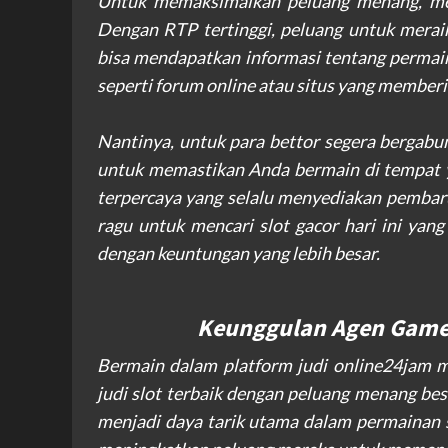
Untuk memaksimalkan peluang menang, m
Dengan RTP tertinggi, peluang untuk merai
bisa mendapatkan informasi tentang permain
seperti forum online atau situs yang memberika
Nantinya, untuk para bettor segera bergabun
untuk memastikan Anda bermain di tempat ya
terpercaya yang selalu menyediakan pembar
ragu untuk mencari slot gacor hari ini yan
dengan keuntungan yang lebih besar.
Keunggulan Agen Game 
Bermain dalam platform judi online24jam 
judi slot terbaik dengan peluang menang besar
menjadi daya tarik utama dalam permainan sl