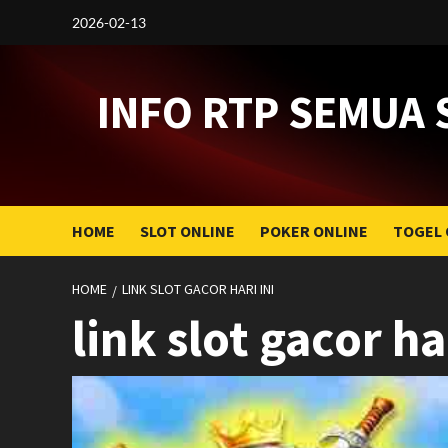
Skip
2026-02-13
to
content
INFO RTP SEMUA 
HOME
SLOT ONLINE
POKER ONLINE
TOGEL 
HOME
LINK SLOT GACOR HARI INI
link slot gacor ha