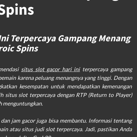
Spins
i Ini Terpercaya Gampang Menang
oic Spins
omendasi
situs slot gacor hari ini
terpercaya gampang
 pemain karena peluang menangnya yang tinggi. Dengan
ningkatkan kesempatan untuk mendapatkan kemenangan
ih situs slot terpercaya dengan RTP (Return to Player)
bih menguntungkan.
dan jam gacor juga bisa membantu. Informasi tentang
ain atau situs judi slot terpercaya. Jadi, pastikan Anda