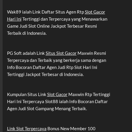
Wak89 ialah Link Daftar Situs Agen Rtp
Slot Gacor
Hari Ini
Tertinggi dan Terpercaya yang Menawarkan
Game Judi Slot Online Jackpot Terbesar Resmi
Terbaik di Indonesia.
PG Soft adalah Link
Situs Slot Gacor
Maxwin Resmi
Terpercaya dan Terbaik yang berkerja sama dengan
Info Bocoran Daftar Agen Judi Rtp Slot Hari Ini
Tertinggi Jackpot Terbesar di Indonesia.
Kumpulan Situs Link
Slot Gacor
Maxwin Rtp Tertinggi
Hari Ini Terpercaya Slot88 ialah Info Bocoran Daftar
Agen Judi Slot Gampang Menang Terbaik.
Link Slot Terpercaya
Bonus New Member 100