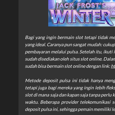
Bagi yang ingin bermain slot tetapi tidak me
yang ideal. Caranya pun sangat mudah: cukup p
pembayaran melalui pulsa. Setelah itu, ikuti
sudah disediakan oleh situs slot online. Da
sudah bisa bermain slot online dengan link:
ht
Metode deposit pulsa ini tidak hanya meng
tetapi juga bagi mereka yang ingin lebih fl
slot di mana saja dan kapan saja tanpa perl
waktu. Beberapa provider telekomunikasi s
deposit pulsa ini, sehingga pemain memiliki l