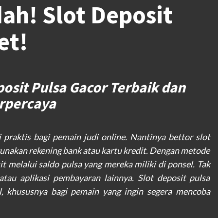
ah! Slot Deposit
et!
eposit Pulsa Gacor Terbaik dan
rpercaya
 praktis bagi pemain judi online. Nantinya bettor slot
unakan rekening bank atau kartu kredit. Dengan metode
t melalui saldo pulsa yang mereka miliki di ponsel. Tak
atau aplikasi pembayaran lainnya. Slot deposit pulsa
l, khususnya bagi pemain yang ingin segera mencoba