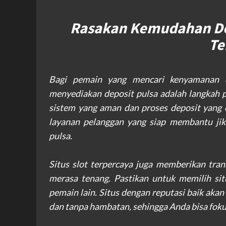
Rasakan Kemudahan Dep
Te
Bagi pemain yang mencari kenyamanan da
menyediakan deposit pulsa adalah langkah p
sistem yang aman dan proses deposit yang ce
layanan pelanggan yang siap membantu ji
pulsa.
Situs slot terpercaya juga memberikan tran
merasa tenang. Pastikan untuk memilih situ
pemain lain. Situs dengan reputasi baik ak
dan tanpa hambatan, sehingga Anda bisa fok