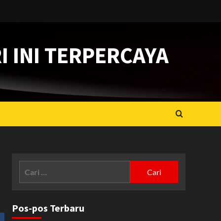
I INI TERPERCAYA
Cari
untuk:
Pos-pos Terbaru