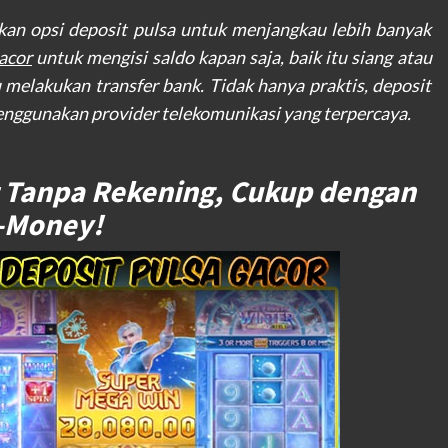
kan opsi deposit pulsa untuk menjangkau lebih banyak
gacor
untuk mengisi saldo kapan saja, baik itu siang atau
melakukan transfer bank. Tidak hanya praktis, deposit
enggunakan provider telekomunikasi yang terpercaya.
 Tanpa Rekening, Cukup dengan
-Money!