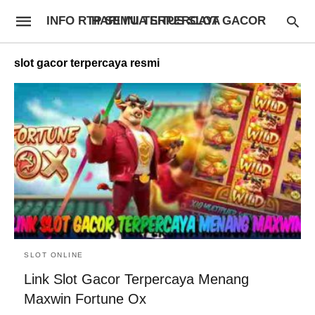
INFO RTP SEMUA SITUS SLOT GACOR HARI INI TERPERCAYA
slot gacor terpercaya resmi
SLOT ONLINE
Link Slot Gacor Terpercaya Menang
Maxwin Fortune Ox